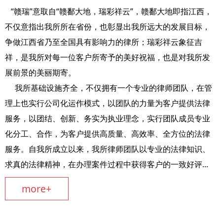
“赣瑞”意取自“赣鄱大地，瑞彩祥云”，赣鄱大地即指江西，
不仅意指出我所所在省份，也彰显出我所远大的发展目标，
争做江西省乃至全国具有影响力的律所；瑞彩祥云象征吉
祥，是我所对每一位客户所寄予的美好祝福，也是对我所发
展前景的美丽期寄。
我所基础设施齐全，不仅拥有一个专业的律师团队，在管
理上也实行公司化运作模式，以团队的力量为客户提供法律
服务，以团结、创新、务实为执业理念，实行团队成员专业
化分工、合作，为客户提供高质量、高效率、全方位的法律
服务。自我所成立以来，我所律师团队以专业的法律知识、
求真的法律精神，在办理案件过程中获得客户的一致好评...
more+